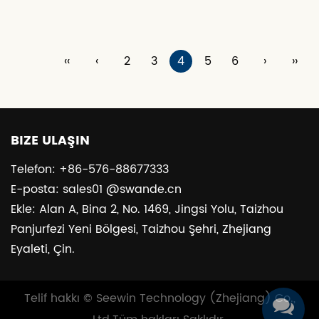
‹‹
‹
2
3
4
5
6
›
››
BIZE ULAŞIN
Telefon: +86-576-88677333
E-posta: sales01 @swande.cn
Ekle: Alan A, Bina 2, No. 1469, Jingsi Yolu, Taizhou
Panjurfezi Yeni Bölgesi, Taizhou Şehri, Zhejiang
Eyaleti, Çin.
Telif hakkı ©
Seewin Technology (Zhejiang) Co.,